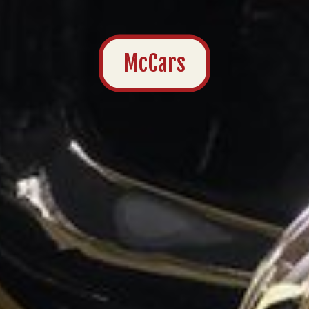
McCars